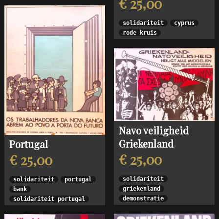
€ 25,00
solidariteit
cyprus
rode kruis
Navo veiligheid
Griekenland
Portugal
€ 25,00
€ 25,00
solidariteit
solidariteit
portugal
griekenland
bank
demonstratie
solidariteit portugal