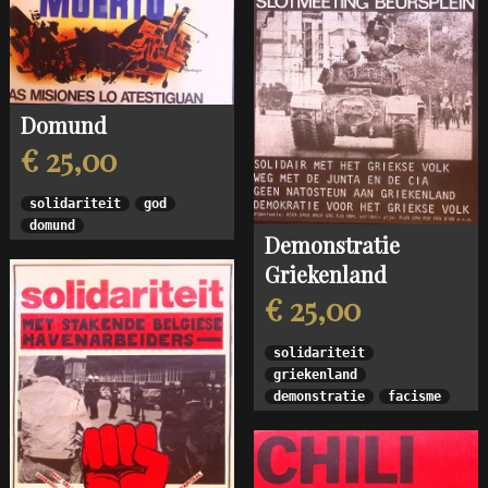
Domund
€ 25,00
solidariteit
god
domund
Demonstratie
Griekenland
€ 25,00
solidariteit
griekenland
demonstratie
facisme