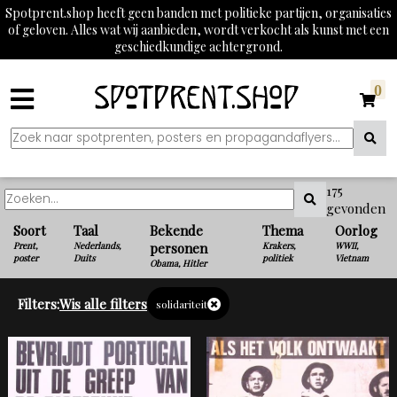
Spotprent.shop heeft geen banden met politieke partijen, organisaties
of geloven. Alles wat wij aanbieden, wordt verkocht als kunst met een
geschiedkundige achtergrond.
0
175
gevonden
Soort
Taal
Bekende
Thema
Oorlog
Prent,
Nederlands,
personen
Krakers,
WWII,
poster
Duits
politiek
Vietnam
Obama, Hitler
Filters:
Wis alle filters
solidariteit