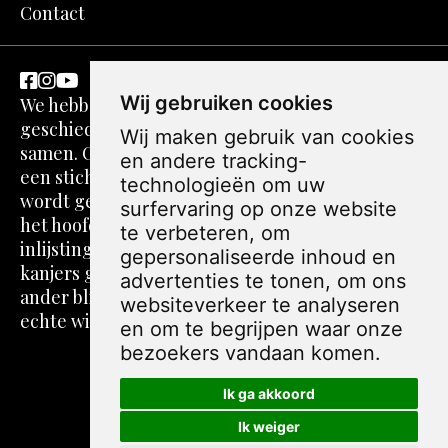
Contact
Wij gebruiken cookies
We hebben een passie voor kunst en
geschiedenis. Dit komt in spotprenten perfect
Wij maken gebruik van cookies
samen. Ons verhaal gaat echter verder. We zijn
en andere tracking-
een stichting zonder winstoogmerk. De webshop
technologieën om uw
wordt gerund door volwassenen die vaak over
surfervaring op onze website
het hoofd worden gezien. Alle foto's, teksten,
te verbeteren, om
inlijstingen en verzendingen worden door onze
gepersonaliseerde inhoud en
kanjers gedaan. Jij blij met je spotprent, een
advertenties te tonen, om ons
ander blij met zinvolle daginvulling, dat is pas
websiteverkeer te analyseren
echte winst!
en om te begrijpen waar onze
bezoekers vandaan komen.
Ik ga akkoord
Ik weiger