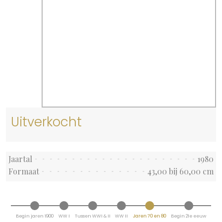
Uitverkocht
Jaartal
1980
Formaat
43,00 bij 60,00 cm
Begin jaren 1900
WW I
Tussen WWI & II
WW II
Jaren 70 en 80
Begin 21e eeuw