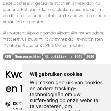
Deze poster is in gebruikte staat en is meer dan 40
jaar oud. Het papier kan op plekken beschadigd zijn,
zie de foto's voor de details om te zien wat de exacte
staat van de prent is.
#spotprent #propaganda #krant #kunst #cadeau
#stoer#70s #80s #Provo #Antikraak #Anarchisten
#vintage #poster #CPN #Mensenrechten
CPN
Mensenrechten
NL politiek na 1945
1980
Kwaliteit, zekerheid
Wij gebruiken cookies
Wij maken gebruik van cookies
en 100% sociaal
en andere tracking-
technologieën om uw
surfervaring op onze website
100% origineel
te verbeteren, om
Alle prints zijn 100% origineel in de jaren 1910-1920