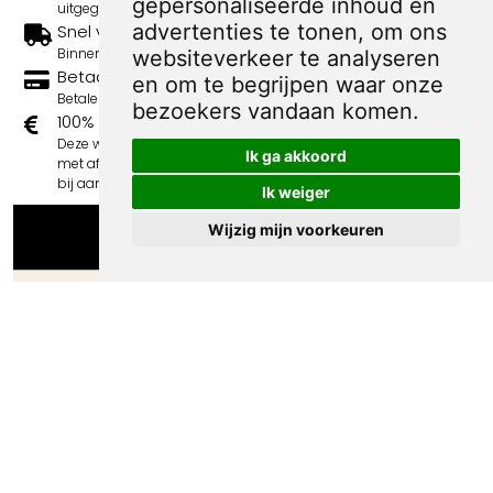
gepersonaliseerde inhoud en
uitgegeven.
advertenties te tonen, om ons
Snel verzonden
Binnen 3 werkdagen wordt je print verstuurd.
websiteverkeer te analyseren
Betaal veilig en eenvoudig
en om te begrijpen waar onze
Betalen kan met iDeal, Credit Card en Paypal.
bezoekers vandaan komen.
100% sociaal
Deze webshop wordt volledig gerund door jongens
Ik ga akkoord
met afstand tot de arbeidsmarkt. Je bestelling draagt
bij aan hun welzijn en toekomstplannen!
Ik weiger
Wijzig mijn voorkeuren