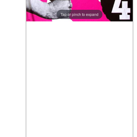
Tap or pinch to expand