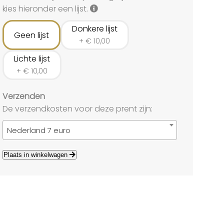
land
kies hieronder een lijst.
echten
Donkere lijst
Geen lijst
+
€
10,00
Lichte lijst
+
€
10,00
Verzenden
De verzendkosten voor deze prent zijn:
Nederland 7 euro
Plaats in winkelwagen