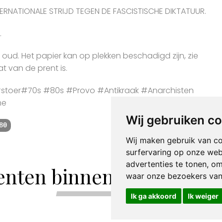
NTERNATIONALE STRIJD TEGEN DE FASCISTISCHE DIKTATUUR.
.
r oud. Het papier kan op plekken beschadigd zijn, zie
t van de prent is.
toer#70s #80s #Provo #Antikraak #Anarchisten
me
Wij gebruiken c
80
Wij maken gebruik van c
surfervaring op onze web
advertenties te tonen, o
enten binnen de categori
waar onze bezoekers va
Ik ga akkoord
Ik weiger