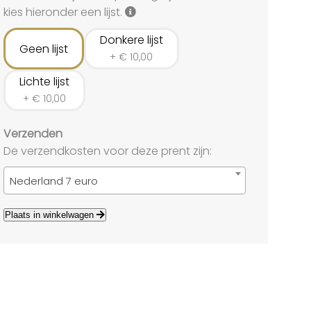
land
kies hieronder een lijst.
echten
Donkere lijst
Geen lijst
+
€
10,00
Lichte lijst
+
€
10,00
Verzenden
De verzendkosten voor deze prent zijn:
Nederland 7 euro
Plaats in winkelwagen