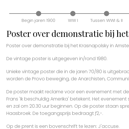
Begin jaren 1900
WW I
Tussen WWI & II
Poster over demonstratie bij h
Poster over demonstratie bij het Krasnapolsky in Ams
De vintage poster is uitgegeven in/rond 1980.
Unieke vintage poster die in de jaren 70/80 is uitgebrac
worden de Provo beweging, de Anarchisten, Communis
De poster maakt reclame voor een evenement met de tit
Frans 'Ik beschuldig Amerika' betekent. Het evenement
en zal om 20.30 uur beginnen. Op de poster staan ​​spreke
Haasbroek. De toegangsprijs bedraagt ​​ƒ2,-.
Op de prent is een bovenschrift te lezen: J'accuse.