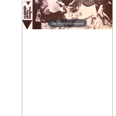
Tap or pinch to expand