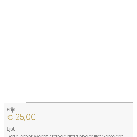
Prijs
25,00
€
Lijst
Deze prent wordt standaard zonder lijst verkocht.