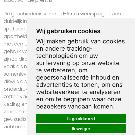
staat van de prent is.
De geschiedenis van Zuid-Afrika weerspiegelt zich
duidelijk in de kenmerkende stijl van Zuid-Afrikaanse
spotprenten. De prenten behandelen thema’s als
Wij gebruiken cookies
apartheid, verzoening en sociale ongelijkheid, vaak
Wij maken gebruik van cookies
met een dosis ironie en scherpe satire. Door het
en andere tracking-
gebruik van culturele referenties en lokale symboliek
technologieën om uw
zijn ze direct herkenbaar. Deze spotprenten dienen
surfervaring op onze website
vaak als middel tot sociale kritiek en zelfreflectie in de
te verbeteren, om
samenleving. In spotprenten fungeren arbeiders
gepersonaliseerde inhoud en
dikwijls als symbool voor de gewone man die
advertenties te tonen, om ons
onderdrukt wordt door bazen of politici. Tekenaars
websiteverkeer te analyseren
zetten vaak contrasten aan tussen hun simpele
en om te begrijpen waar onze
kleding en de luxe van de elite. Met spot of overdrijving
bezoekers vandaan komen.
worden misstanden op de werkvloer of stakingsacties
gevisualiseerd. Zo wordt hun strijd voor rechten
Ik ga akkoord
zichtbaar en bespreekbaar gemaakt.
Ik weiger