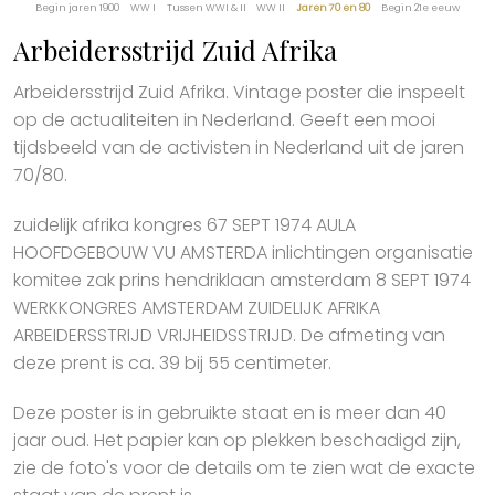
Begin jaren 1900
WW I
Tussen WWI & II
WW II
Jaren 70 en 80
Begin 21e eeuw
Arbeidersstrijd Zuid Afrika
Arbeidersstrijd Zuid Afrika. Vintage poster die inspeelt
op de actualiteiten in Nederland. Geeft een mooi
tijdsbeeld van de activisten in Nederland uit de jaren
70/80.
zuidelijk afrika kongres 67 SEPT 1974 AULA
HOOFDGEBOUW VU AMSTERDA inlichtingen organisatie
komitee zak prins hendriklaan amsterdam 8 SEPT 1974
WERKKONGRES AMSTERDAM ZUIDELIJK AFRIKA
ARBEIDERSSTRIJD VRIJHEIDSSTRIJD. De afmeting van
deze prent is ca. 39 bij 55 centimeter.
Deze poster is in gebruikte staat en is meer dan 40
jaar oud. Het papier kan op plekken beschadigd zijn,
zie de foto's voor de details om te zien wat de exacte