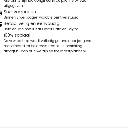
Alle prints zijn 100% origineel in de jaren 1910-1920
uitgegeven.
Snel verzonden
Binnen 3 werkdagen wordt je print verstuurd.
Betaal veilig en eenvoudig
Betalen kan met iDeal, Credit Card en Paypal.
100% sociaal
Deze webshop wordt volledig gerund door jongens
met afstand tot de arbeidsmarkt. Je bestelling
draagt bij aan hun welzijn en toekomstplannen!