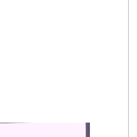
1980s: Propaganda in Noord-Korea
Albert Hahn Jr
Vrij Neder
2005-2015: Amerika na 9-11
Albert Funke Küpper
Vrouwenr
Jan Rot
Robert Wout (opland)
Rob Schröder
Kees Van Dongen
Peter van Reen
Ton Smits
Willem van Schaik