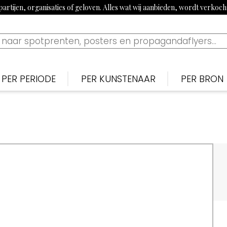
artijen, organisaties of geloven. Alles wat wij aanbieden, wordt verkoc
PER PERIODE
PER KUNSTENAAR
PER BRON
Nederlands
Nederlan
N
Bekijk tijdslijn
1900-1915: Begin 20e eeuw
Piet van der Hem
De Noten
S
1915-1920: Eerste Wereldoorlog
Jan Sluijters
Nieuwe 
B
1920-1939: Aanloop Tweede Wereldoorlog
Willy Sluiter
Vrijheid, 
E
1940-1945: Tweede Wereldoorlog
Tjerk Bottema
Paraat
F
1960s: Propaganda uit China
Jan van Wijk
Uilenspieg
T
1970-1980: Activistisch jaren 70 & 80
George van Raemdonck
Uiltje