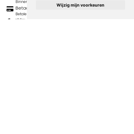
Binnen 3 werkdagen wordt je print verstuurd.
Wijzig mijn voorkeuren
Betaal veilig en eenvoudig
Betalen kan met iDeal, Credit Card en Paypal.
100% sociaal
Deze webshop wordt volledig gerund door jongens
met afstand tot de arbeidsmarkt. Je bestelling draagt
bij aan hun welzijn en toekomstplannen!
Volgende spotprenten binnen de
categorie La Baionette - spotprenten
Over ons
Algemene voorwaarden
Bestellen & bezorgen
Privacy statement
Contact