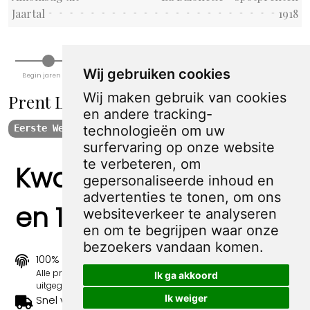
Jaartal
1918
Wij gebruiken cookies
Begin jaren 1900
WW I
Tussen WWI & II
WW II
Jaren 70 en 80
Begin 21e eeuw
Wij maken gebruik van cookies
Prent La Baionette - spotprenten
en andere tracking-
technologieën om uw
Eerste Wereldoorlog
1918
surfervaring op onze website
te verbeteren, om
Kwaliteit, zekerheid
gepersonaliseerde inhoud en
advertenties te tonen, om ons
en 100% sociaal
websiteverkeer te analyseren
en om te begrijpen waar onze
bezoekers vandaan komen.
100% origineel
Alle prints zijn 100% origineel in de jaren 1910-1920
Ik ga akkoord
uitgegeven.
Ik weiger
Snel verzonden