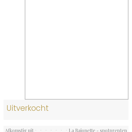
Uitverkocht
Afkomstig uit
La Baionette - spotprenten