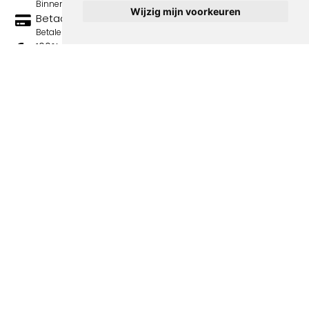
Binnen 3 werkdagen wordt je print verstuurd.
Wijzig mijn voorkeuren
Betaal veilig en eenvoudig
Betalen kan met iDeal, Credit Card en Paypal.
100% sociaal
Deze webshop wordt volledig gerund door jongens
met afstand tot de arbeidsmarkt. Je bestelling draagt
bij aan hun welzijn en toekomstplannen!
Volgende spotprenten binnen de
categorie La Baionette - spotprenten
Over ons
Algemene voorwaarden
Bestellen & bezorgen
Privacy statement
Contact