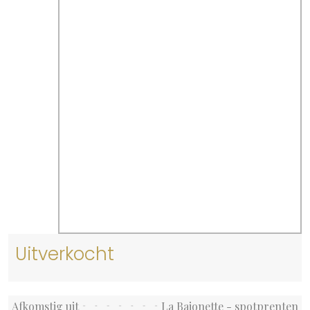
Uitverkocht
Afkomstig uit
La Baionette - spotprenten