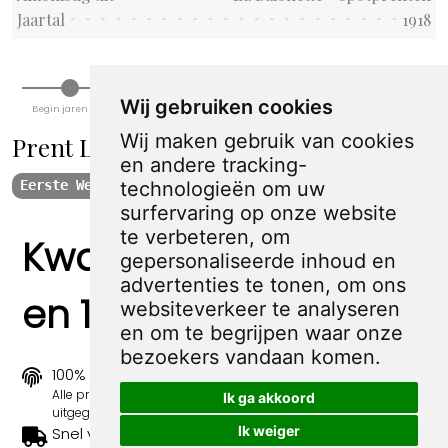
Jaartal
1918
Wij gebruiken cookies
Begin jaren 1900
WW I
Tussen WWI & II
WW II
Jaren 70 en 80
Begin 21e eeuw
Wij maken gebruik van cookies
Prent La Baionette - spotprenten
en andere tracking-
technologieën om uw
Eerste Wereldoorlog
1918
surfervaring op onze website
te verbeteren, om
Kwaliteit, zekerheid
gepersonaliseerde inhoud en
advertenties te tonen, om ons
en 100% sociaal
websiteverkeer te analyseren
en om te begrijpen waar onze
bezoekers vandaan komen.
100% origineel
Alle prints zijn 100% origineel in de jaren 1910-1920
Ik ga akkoord
uitgegeven.
Ik weiger
Snel verzonden