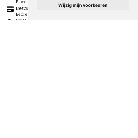
Binnen 3 werkdagen wordt je print verstuurd.
Wijzig mijn voorkeuren
Betaal veilig en eenvoudig
Betalen kan met iDeal, Credit Card en Paypal.
100% sociaal
Deze webshop wordt volledig gerund door jongens
met afstand tot de arbeidsmarkt. Je bestelling draagt
bij aan hun welzijn en toekomstplannen!
Volgende spotprenten binnen de
categorie La Baionette - spotprenten
Over ons
Algemene voorwaarden
Bestellen & bezorgen
Privacy statement
Contact