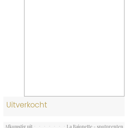
Uitverkocht
Afkomstig uit
La Baionette - spotprenten