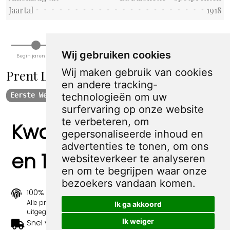
Jaartal
1918
Wij gebruiken cookies
Begin jaren 1900
WW I
Tussen WWI & II
WW II
Jaren 70 en 80
Begin 21e eeuw
Wij maken gebruik van cookies
Prent La Baionette - spotprenten
en andere tracking-
technologieën om uw
Eerste Wereldoorlog
1918
surfervaring op onze website
te verbeteren, om
Kwaliteit, zekerheid
gepersonaliseerde inhoud en
advertenties te tonen, om ons
en 100% sociaal
websiteverkeer te analyseren
en om te begrijpen waar onze
bezoekers vandaan komen.
100% origineel
Alle prints zijn 100% origineel in de jaren 1910-1920
Ik ga akkoord
uitgegeven.
Ik weiger
Snel verzonden