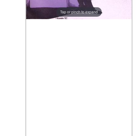
Tap or pinch to expand