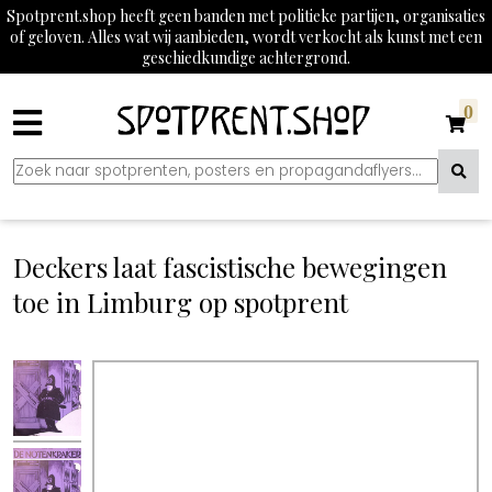
Spotprent.shop heeft geen banden met politieke partijen, organisaties
of geloven. Alles wat wij aanbieden, wordt verkocht als kunst met een
geschiedkundige achtergrond.
0
Deckers laat fascistische bewegingen
toe in Limburg op spotprent