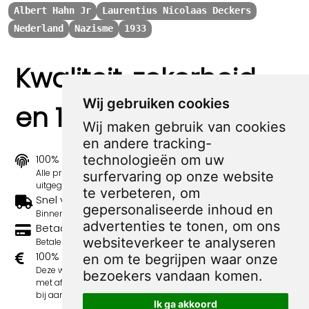
Albert Hahn Jr
Laurentius Nicolaas Deckers
Nederland
Nazisme
1933
Kwaliteit, zekerheid
Wij gebruiken cookies
en 100% sociaal
Wij maken gebruik van cookies
en andere tracking-
100% origineel
technologieën om uw
Alle prints zijn 100% origineel in de jaren 1910-1920
surfervaring op onze website
uitgegeven.
te verbeteren, om
Snel verzonden
gepersonaliseerde inhoud en
Binnen 3 werkdagen wordt je print verstuurd.
advertenties te tonen, om ons
Betaal veilig en eenvoudig
websiteverkeer te analyseren
Betalen kan met iDeal, Credit Card en Paypal.
100% sociaal
en om te begrijpen waar onze
Deze webshop wordt volledig gerund door jongens
bezoekers vandaan komen.
met afstand tot de arbeidsmarkt. Je bestelling draagt
bij aan hun welzijn en toekomstplannen!
Ik ga akkoord