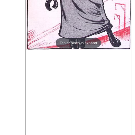
Tap or pinch to expand