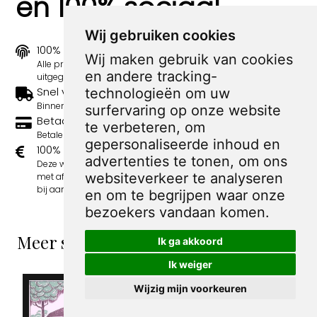
en 100% sociaal
Wij gebruiken cookies
100% origineel
Wij maken gebruik van cookies
Alle prints zijn 100% origineel in de jaren 1910-1920
en andere tracking-
uitgegeven.
Snel verzonden
technologieën om uw
Binnen 3 werkdagen wordt je print verstuurd.
surfervaring op onze website
Betaal veilig en eenvoudig
te verbeteren, om
Betalen kan met iDeal, Credit Card en Paypal.
gepersonaliseerde inhoud en
100% sociaal
advertenties te tonen, om ons
Deze webshop wordt volledig gerund door jongens
websiteverkeer te analyseren
met afstand tot de arbeidsmarkt. Je bestelling draagt
bij aan hun welzijn en toekomstplannen!
en om te begrijpen waar onze
bezoekers vandaan komen.
Meer spotprenten van Albert Hahn Jr
Ik ga akkoord
Ik weiger
Wijzig mijn voorkeuren