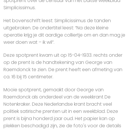
Spotprent over de censuur van het Duitse weekblad
Simplicissimus.
Het bovenschrift leest: Simplicissimus de tanden
uitgebroken. De ondertitel leest: “Na deze kleine
operatie krijg je dit aardige colliertje om en dan mag je
weer doen wat – ik wil”.
Deze spotprent kwam uit op 15-04-1933. rechts onder
op de prent is de handtekening van George van
Raemdonck te zien. De prent heeft een afmeting van
ca. 16 bij 15 centimeter.
Mooie spotprent, gemaakt door George van
Raemdonck als onderdeel van de weekkrant De
Notenkraker. Deze Nederlandse krant bracht veel
politiek satirische prenten uit in een weekblad. Deze
prent is bijna honderd jaar oud. Het papier kan op
plekken beschadigd zijn, zie de foto's voor de details