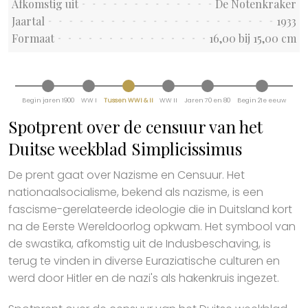
Afkomstig uit
De Notenkraker
Jaartal
1933
Formaat
16,00 bij 15,00 cm
Begin jaren 1900
WW I
Tussen WWI & II
WW II
Jaren 70 en 80
Begin 21e eeuw
Spotprent over de censuur van het
Duitse weekblad Simplicissimus
De prent gaat over Nazisme en Censuur. Het
nationaalsocialisme, bekend als nazisme, is een
fascisme-gerelateerde ideologie die in Duitsland kort
na de Eerste Wereldoorlog opkwam. Het symbool van
de swastika, afkomstig uit de Indusbeschaving, is
terug te vinden in diverse Euraziatische culturen en
werd door Hitler en de nazi's als hakenkruis ingezet.