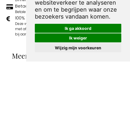
websiteverkeer te analyseren
Betaal veilig en eenvoudig
en om te begrijpen waar onze
Betalen kan met iDeal, Credit Card en Paypal.
bezoekers vandaan komen.
100% sociaal
Deze webshop wordt volledig gerund door jongens
Ik ga akkoord
met afstand tot de arbeidsmarkt. Je bestelling draagt
bij aan hun welzijn en toekomstplannen!
Ik weiger
Wijzig mijn voorkeuren
Meer spotprenten van George van
Raemdonck
Spotprent met