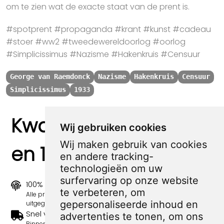
om te zien wat de exacte staat van de prent is.
#spotprent #propaganda #krant #kunst #cadeau
#stoer #ww2 #tweedewereldoorlog #oorlog
#Simplicissimus #Nazisme #Hakenkruis #Censuur
George van Raemdonck
Nazisme
Hakenkruis
Censuur
Simplicissimus
1933
Kwaliteit, zekerheid
Wij gebruiken cookies
Wij maken gebruik van cookies
en 100% sociaal
en andere tracking-
technologieën om uw
surfervaring op onze website
100% origineel
te verbeteren, om
Alle prints zijn 100% origineel in de jaren 1910-1920
gepersonaliseerde inhoud en
uitgegeven.
Snel verzonden
advertenties te tonen, om ons
Binnen 3 werkdagen wordt je print verstuurd.