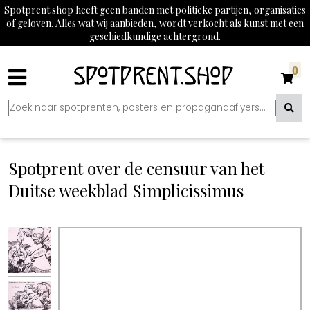
Spotprent.shop heeft geen banden met politieke partijen, organisaties
of geloven. Alles wat wij aanbieden, wordt verkocht als kunst met een
geschiedkundige achtergrond.
0
Spotprent over de censuur van het
Duitse weekblad Simplicissimus