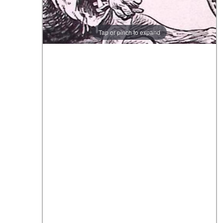
Tap or pinch to expand