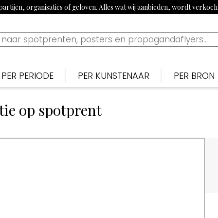
artijen, organisaties of geloven. Alles wat wij aanbieden, wordt verkoc
PER PERIODE
PER KUNSTENAAR
PER BRON
Nederlands
Nederlan
N
Bekijk tijdslijn
tie op spotprent
1900-1915: Begin 20e eeuw
Piet van der Hem
De Noten
S
1915-1920: Eerste Wereldoorlog
Jan Sluijters
Nieuwe 
B
1920-1939: Aanloop Tweede Wereldoorlog
Willy Sluiter
Vrijheid, 
E
1940-1945: Tweede Wereldoorlog
Tjerk Bottema
Paraat
F
1960s: Propaganda uit China
Jan van Wijk
Uilenspieg
T
1970-1980: Activistisch jaren 70 & 80
George van Raemdonck
Uiltje