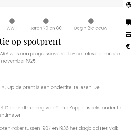
WW II
Jaren 70 en 80
Begin 21e eeuw
tie op spotprent
 VARA was een progressieve radio- en televisieomroep
1 november 1925.
.. Op de prent is een ondertitel te lezen: De
3. De handtekening van Funke Küpper is links onder te
entimeter.
otenkraker tussen 1907 en 1936 het dagblad Het Volk