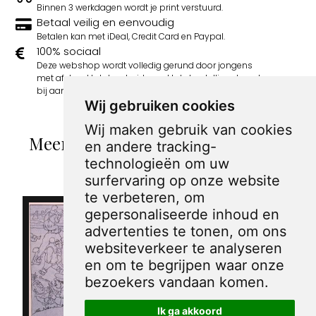
Binnen 3 werkdagen wordt je print verstuurd.
Betaal veilig en eenvoudig
Betalen kan met iDeal, Credit Card en Paypal.
100% sociaal
Deze webshop wordt volledig gerund door jongens
met afstand tot de arbeidsmarkt. Je bestelling draagt
bij aan hun welzijn en toekomstplannen!
Wij gebruiken cookies
Wij maken gebruik van cookies
Meer spotprenten van George van
en andere tracking-
Raemdonck
technologieën om uw
surfervaring op onze website
te verbeteren, om
gepersonaliseerde inhoud en
advertenties te tonen, om ons
websiteverkeer te analyseren
en om te begrijpen waar onze
bezoekers vandaan komen.
Ik ga akkoord