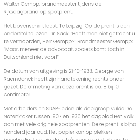
Walter Gempp, brandmeester tijdens de
Rijksdagbrand op spotprent.
Het bovenschrift leest: Te Leipzig. Op de prent is een
ondertitel te lezen: Dr. Sack: “Heeft men niet getracht u
te vermoorden, Herr Gempp?” Brandmeester Gempp:
“Maar, meneer de advocaat, zooiets komt toch in
Duitschland niet voor!”.
De datum van uitgeving is 21-10-1933. George van
Raemdonck heeft zijn handtekening rechts onder
gezet. De afmeting van deze prent is ca. 8 bij 10
centimeter.
Met arbeiders en SDAP-leden als doelgroep vulde De
Notenkraker tussen 1907 en 1936 het dagblad Het Volk
aan met vele originele spotprenten. Deze prent is bijna
honderd jaar oud. Het papier kan op plekken
beschadigd zijn, zie de foto's voor de details om te