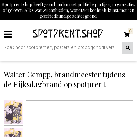
Spotprent.shop heeft geen banden met politieke partijen, organisaties
of geloven. Alles wat wij aanbieden, wordt verkocht als kunst met een
geschiedkundige achtergrond.
0
Walter Gempp, brandmeester tijdens
de Rijksdagbrand op spotprent