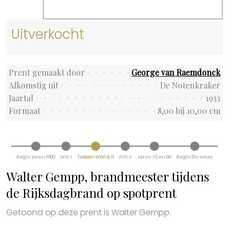
Uitverkocht
Prent gemaakt door
George van Raemdonck
Afkomstig uit
De Notenkraker
Jaartal
1933
Formaat
8,00 bij 10,00 cm
Begin jaren 1900
WW I
Tussen WWI & II
WW II
Jaren 70 en 80
Begin 21e eeuw
Walter Gempp, brandmeester tijdens
de Rijksdagbrand op spotprent
Getoond op deze prent is Walter Gempp.