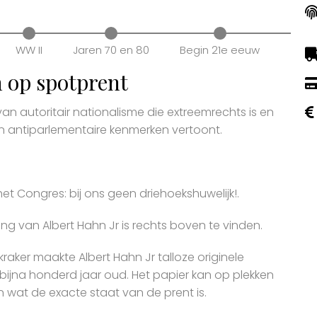
WW II
Jaren 70 en 80
Begin 21e eeuw
 op spotprent
van autoritair nationalisme die extreemrechts is en
en antiparlementaire kenmerken vertoont.
het Congres: bij ons geen driehoekshuwelijk!.
g van Albert Hahn Jr is rechts boven te vinden.
kraker maakte Albert Hahn Jr talloze originele
bijna honderd jaar oud. Het papier kan op plekken
en wat de exacte staat van de prent is.