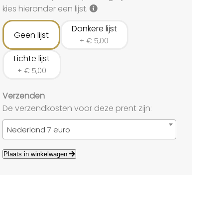
land
kies hieronder een lijst.
echten
Donkere lijst
Geen lijst
+
€
5,00
Lichte lijst
+
€
5,00
Verzenden
De verzendkosten voor deze prent zijn:
Nederland 7 euro
Plaats in winkelwagen