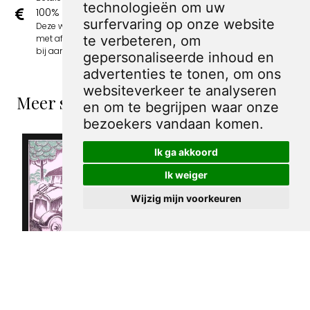
technologieën om uw
100% sociaal
surfervaring op onze website
Deze webshop wordt volledig gerund door jongens
met afstand tot de arbeidsmarkt. Je bestelling draagt
te verbeteren, om
bij aan hun welzijn en toekomstplannen!
gepersonaliseerde inhoud en
advertenties te tonen, om ons
websiteverkeer te analyseren
Meer spotprenten van Albert Hahn Jr
en om te begrijpen waar onze
bezoekers vandaan komen.
Ik ga akkoord
Ik weiger
Wijzig mijn voorkeuren
Bus van de SDAP
Spotprent met
afgebeeld op
politieke
spotprent
partijen
€ 15,00
afgebeeld als