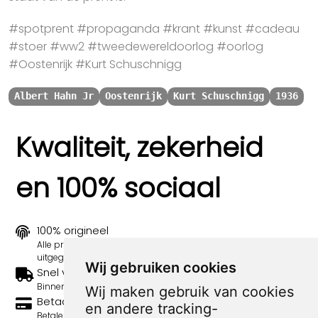
#spotprent #propaganda #krant #kunst #cadeau
#stoer #ww2 #tweedewereldoorlog #oorlog
#Oostenrijk #Kurt Schuschnigg
Albert Hahn Jr
Oostenrijk
Kurt Schuschnigg
1936
Kwaliteit, zekerheid
en 100% sociaal
100% origineel
Alle prints zijn 100% origineel in de jaren 1910-1920
uitgegeven.
Wij gebruiken cookies
Snel verzonden
Binnen 3 werkdagen wordt je print verstuurd.
Wij maken gebruik van cookies
Betaal veilig en eenvoudig
en andere tracking-
Betalen kan met iDeal, Credit Card en Paypal.