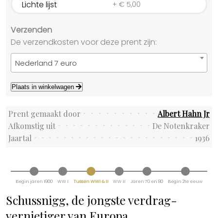
Lichte lijst
+
€
5,00
Verzenden
De verzendkosten voor deze prent zijn:
Nederland 7 euro
Plaats in winkelwagen
Prent gemaakt door
Albert Hahn Jr
Afkomstig uit
De Notenkraker
Jaartal
1936
Begin jaren 1900
WW I
Tussen WWI & II
WW II
Jaren 70 en 80
Begin 21e eeuw
Schussnigg, de jongste verdrag-
vernietiger van Europa