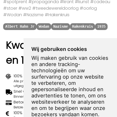
#spotprent #propaganda #krant #kunst #cadeau
#stoer #ww2 #tweedewereldoorlog #oorlog
#Wodan #Nazisme #Hakenkruis
Albert Hahn Jr
Wodan
Nazisme
Hakenkruis
1935
Kwaliteit, zekerheid
Wij gebruiken cookies
en 100% sociaal
Wij maken gebruik van cookies
en andere tracking-
technologieën om uw
100% origineel
surfervaring op onze website
Alle prints zijn 100% origineel in de jaren 1910-1920
te verbeteren, om
uitgegeven.
gepersonaliseerde inhoud en
Snel verzonden
advertenties te tonen, om ons
Binnen 3 werkdagen wordt je print verstuurd.
websiteverkeer te analyseren
Betaal veilig en eenvoudig
en om te begrijpen waar onze
Betalen kan met iDeal, Credit Card en Paypal.
100% sociaal
bezoekers vandaan komen.