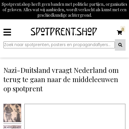
Spotprent.shop heeft geen banden met politieke partijen, organisaties
of geloven. Alles wat wij aanbieden, wordt verkocht als kunst met een
geschiedkundige achtergrond.
0
Nazi-Duitsland vraagt Nederland om
terug te gaan naar de middeleeuwen
op spotprent