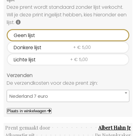
Deze prent wordt standaard zonder lijst verkocht.
Wil je deze print ingelijst hebben, kies hieronder een
lijst.
Geen lijst
Donkere lijst
+
€
5,00
Lichte lijst
+
€
5,00
Verzenden
De verzendkosten voor deze prent zijn:
Nederland 7 euro
Plaats in winkelwagen
Prent gemaakt door
Albert Hahn Jr
Afkomstig uit
De Notenkraker