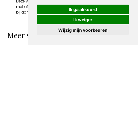
Deze webshop wordt volledig gerund door jongens
met afstand tot de arbeidsmarkt. Je bestelling draagt
Ik ga akkoord
bij aan hun welzijn en toekomstplannen!
Ik weiger
Wijzig mijn voorkeuren
Meer spotprenten van Albert Hahn Jr
Bus van de SDAP
Spotprent met
afgebeeld op
politieke
spotprent
partijen
€ 15,00
afgebeeld als
taxi's
albert hahn jr