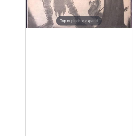
Tap or pinch to expand