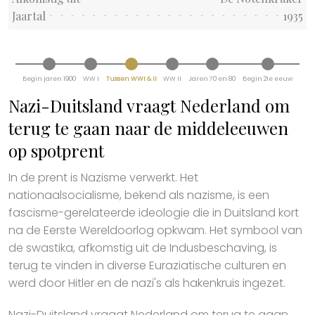
Jaartal
1935
Begin jaren 1900
WW I
Tussen WWI & II
WW II
Jaren 70 en 80
Begin 21e eeuw
Nazi-Duitsland vraagt Nederland om
terug te gaan naar de middeleeuwen
op spotprent
In de prent is Nazisme verwerkt. Het
nationaalsocialisme, bekend als nazisme, is een
fascisme-gerelateerde ideologie die in Duitsland kort
na de Eerste Wereldoorlog opkwam. Het symbool van
de swastika, afkomstig uit de Indusbeschaving, is
terug te vinden in diverse Euraziatische culturen en
werd door Hitler en de nazi's als hakenkruis ingezet.
Nazi-Duitsland vraagt Nederland om terug te gaan