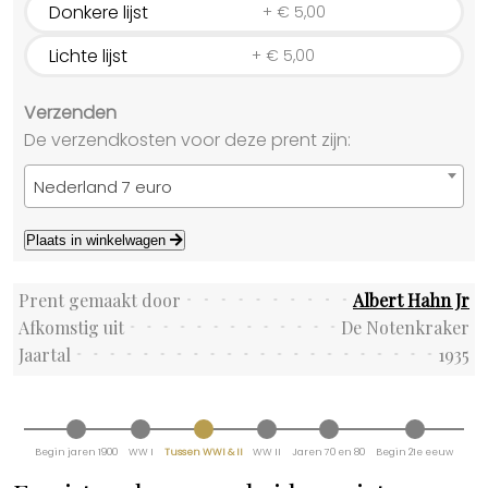
Donkere lijst
+
€
5,00
Lichte lijst
+
€
5,00
Verzenden
De verzendkosten voor deze prent zijn:
Nederland 7 euro
Plaats in winkelwagen
Prent gemaakt door
Albert Hahn Jr
Afkomstig uit
De Notenkraker
Jaartal
1935
Begin jaren 1900
WW I
Tussen WWI & II
WW II
Jaren 70 en 80
Begin 21e eeuw