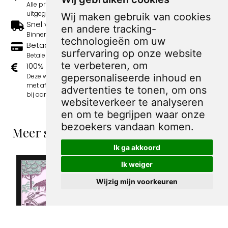
Alle prints zijn 100% origineel in de jaren 1910-1920
uitgegeven.
Wij maken gebruik van cookies
Snel verzonden
en andere tracking-
Binnen 3 werkdagen wordt je print verstuurd.
technologieën om uw
Betaal veilig en eenvoudig
surfervaring op onze website
Betalen kan met iDeal, Credit Card en Paypal.
te verbeteren, om
100% sociaal
Deze webshop wordt volledig gerund door jongens
gepersonaliseerde inhoud en
met afstand tot de arbeidsmarkt. Je bestelling draagt
advertenties te tonen, om ons
bij aan hun welzijn en toekomstplannen!
websiteverkeer te analyseren
en om te begrijpen waar onze
bezoekers vandaan komen.
Meer spotprenten van Albert Hahn Jr
Ik ga akkoord
Ik weiger
Wijzig mijn voorkeuren