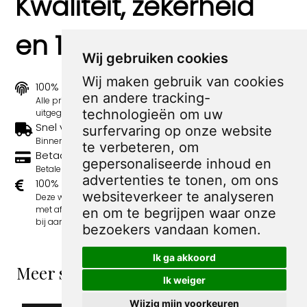
Kwaliteit, zekerheid
en 100% sociaal
Wij gebruiken cookies
Wij maken gebruik van cookies
100% origineel
en andere tracking-
Alle prints zijn 100% origineel in de jaren 1910-1920
technologieën om uw
uitgegeven.
Snel verzonden
surfervaring op onze website
Binnen 3 werkdagen wordt je print verstuurd.
te verbeteren, om
Betaal veilig en eenvoudig
gepersonaliseerde inhoud en
Betalen kan met iDeal, Credit Card en Paypal.
advertenties te tonen, om ons
100% sociaal
websiteverkeer te analyseren
Deze webshop wordt volledig gerund door jongens
met afstand tot de arbeidsmarkt. Je bestelling draagt
en om te begrijpen waar onze
bij aan hun welzijn en toekomstplannen!
bezoekers vandaan komen.
Ik ga akkoord
Meer spotprenten van Albert Hahn Jr
Ik weiger
Wijzig mijn voorkeuren