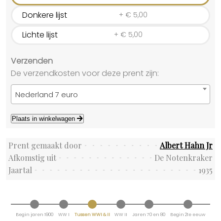
Donkere lijst
+
€
5,00
Lichte lijst
+
€
5,00
Verzenden
De verzendkosten voor deze prent zijn:
Nederland 7 euro
Plaats in winkelwagen
Prent gemaakt door
Albert Hahn Jr
Afkomstig uit
De Notenkraker
Jaartal
1935
Begin jaren 1900
WW I
Tussen WWI & II
WW II
Jaren 70 en 80
Begin 21e eeuw