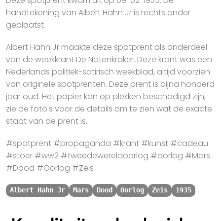
Deze spotprent kwam uit op 09-02-1935. De
handtekening van Albert Hahn Jr is rechts onder
geplaatst.
Albert Hahn Jr maakte deze spotprent als onderdeel
van de weekkrant De Notenkraker. Deze krant was een
Nederlands politiek-satirisch weekblad, altijd voorzien
van originele spotprenten. Deze prent is bijna honderd
jaar oud. Het papier kan op plekken beschadigd zijn,
zie de foto's voor de details om te zien wat de exacte
staat van de prent is.
#spotprent #propaganda #krant #kunst #cadeau
#stoer #ww2 #tweedewereldoorlog #oorlog #Mars
#Dood #Oorlog #Zeis
Albert Hahn Jr
Mars
Dood
Oorlog
Zeis
1935