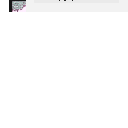
Bus van de SDAP
Spotprent met
afgebeeld op
politieke
spotprent
partijen
€ 15,00
afgebeeld als
taxi's
albert hahn jr
€ 15,00
1933
albert hahn jr
1933