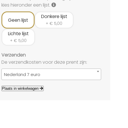
land
kies hieronder een lijst.
echten
Donkere lijst
Geen lijst
+
€
5,00
Lichte lijst
+
€
5,00
Verzenden
De verzendkosten voor deze prent zijn:
Nederland 7 euro
Plaats in winkelwagen