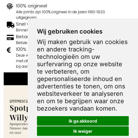
100% origineel
Alle prints zijn 100% origineel in de jaren 1910-1920
uitgegeven.
Snel verzonden
Binnen 3 werkdagen wordt je print verstuurd.
Wij gebruiken cookies
Betaal veilig en eenvoudig
Wij maken gebruik van cookies
Betalen kan met iDeal, Credit Card en Paypal.
en andere tracking-
100% sociaal
Deze webshop wordt volledig gerund door jongens
technologieën om uw
met afstand tot de arbeidsmarkt. Je bestelling draagt
surfervaring op onze website
bij aan hun welzijn en toekomstplannen!
te verbeteren, om
gepersonaliseerde inhoud en
advertenties te tonen, om ons
websiteverkeer te analyseren
en om te begrijpen waar onze
bezoekers vandaan komen.
Ik ga akkoord
Ik weiger