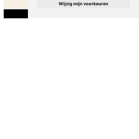
Wijzig mijn voorkeuren
Spotprenten Willy Sluiter. Spotprenten
verschenen in de Nieuwe Amsterdammer
tussen 1915 en 1920
Meer spotprenten van Willy Sluiter