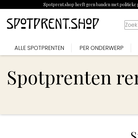
Spotprent.shop heeft geen banden met politieke p
ALLE SPOTPRENTEN
PER ONDERWERP
Spotprenten re
S