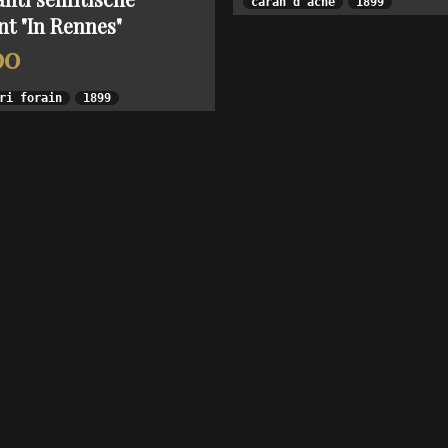
caran d'ache
1899
nt "In Rennes"
00
ri forain
1899