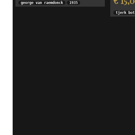
€ 15,
george van raemdonck
1935
tjerk bot