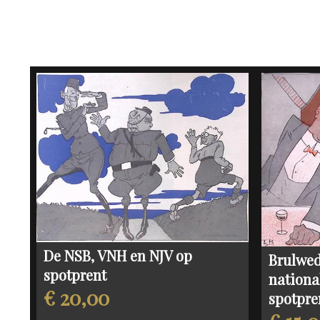
De NSB, VNH en NJV op
Brulwed
spotprent
nationa
€ 20,00
spotpre