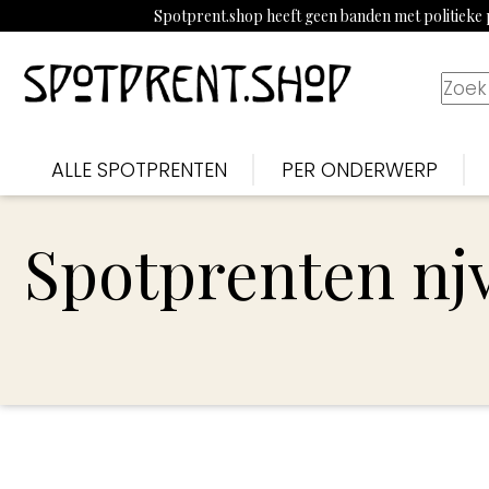
Spotprent.shop heeft geen banden met politieke p
ALLE SPOTPRENTEN
PER ONDERWERP
Spotprenten nj