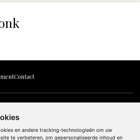
land
echten
honk
tement
Contact
nten perfect
ookies
winstoogmerk.
worden
ookies en andere tracking-technologieën om uw
site te verbeteren, om gepersonaliseerde inhoud en
 onze kanjers