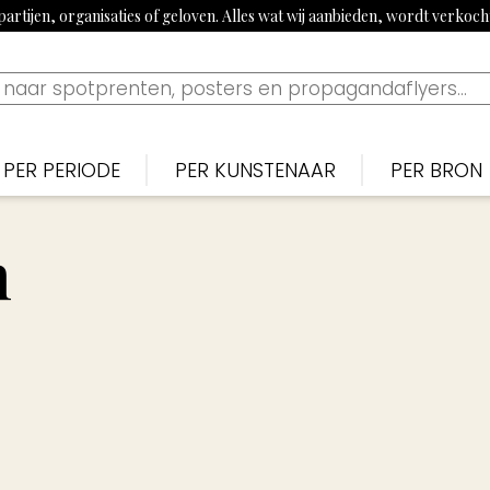
artijen, organisaties of geloven. Alles wat wij aanbieden, wordt verkoc
PER PERIODE
PER KUNSTENAAR
PER BRON
Nederlands
Nederlan
N
Bekijk tijdslijn
n
1900-1915: Begin 20e eeuw
Piet van der Hem
De Noten
S
1915-1920: Eerste Wereldoorlog
Jan Sluijters
Nieuwe 
B
1920-1939: Aanloop Tweede Wereldoorlog
Willy Sluiter
Vrijheid, 
E
1940-1945: Tweede Wereldoorlog
Tjerk Bottema
Paraat
F
1960s: Propaganda uit China
Jan van Wijk
Uilenspieg
T
1970-1980: Activistisch jaren 70 & 80
George van Raemdonck
Uiltje