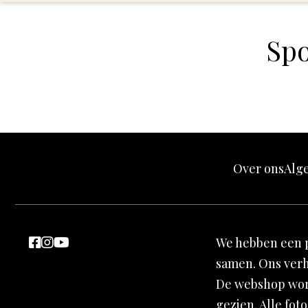
Spo
Over ons
Alg
We hebben een p
samen. Ons verh
De webshop word
gezien. Alle fot