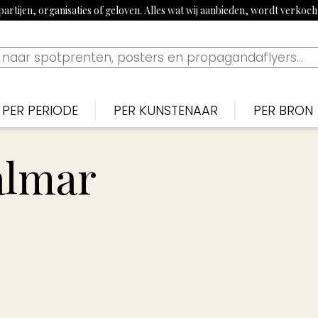
artijen, organisaties of geloven. Alles wat wij aanbieden, wordt verkoc
PER PERIODE
PER KUNSTENAAR
PER BRON
Nederlands
Nederlan
N
Bekijk tijdslijn
almar
1900-1915: Begin 20e eeuw
Piet van der Hem
De Noten
S
1915-1920: Eerste Wereldoorlog
Jan Sluijters
Nieuwe 
B
1920-1939: Aanloop Tweede Wereldoorlog
Willy Sluiter
Vrijheid, 
E
1940-1945: Tweede Wereldoorlog
Tjerk Bottema
Paraat
F
1960s: Propaganda uit China
Jan van Wijk
Uilenspieg
T
1970-1980: Activistisch jaren 70 & 80
George van Raemdonck
Uiltje