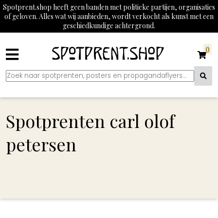
Spotprent.shop heeft geen banden met politieke partijen, organisaties
of geloven. Alles wat wij aanbieden, wordt verkocht als kunst met een
geschiedkundige achtergrond.
0
Spotprenten carl olof
petersen