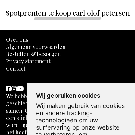
Spotprenten te koop carl olof petersen
Over ons
Algemene voorwaarden
Bestellen & bezorgen
Privacy statement
Contact
Wij gebruiken cookies
We hebben een passie voor kunst en
geschiedenis. Dit komt in spotprenten perfect
Wij maken gebruik van cookies
samen. Ons verhaal gaat echter verder. We zijn
en andere tracking-
een stichting zonder winstoogmerk. De webshop
technologieën om uw
wordt gerund door volwassenen die vaak over
surfervaring op onze website
het hoofd worden gezien. Alle foto's, teksten,
te verbeteren, om