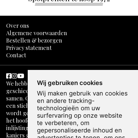
Over ons
Algemene voorwaarden
Bestellen & bezorgen
Privacy statement
Contact
Wij gebruiken cookies
We hebben een passie voor kunst en
geschiedenis. Dit komt in spotprenten perfect
Wij maken gebruik van cookies
samen. Ons verhaal gaat echter verder. We zijn
en andere tracking-
een stichting zonder winstoogmerk. De webshop
technologieën om uw
wordt gerund door volwassenen die vaak over
surfervaring op onze website
het hoofd worden gezien. Alle foto's, teksten,
te verbeteren, om
inlijstingen en verzendingen worden door onze
gepersonaliseerde inhoud en
kanjers gedaan. Jij blij met je spotprent, een
advertenties te tonen, om ons