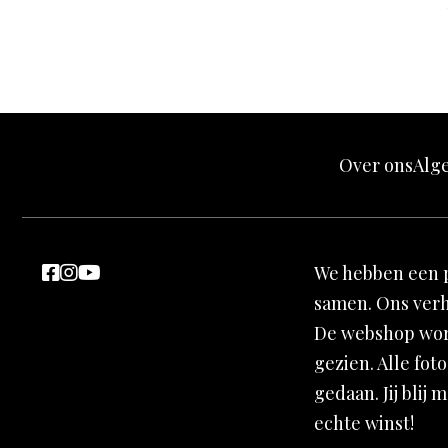
Over ons
Alg
We hebben een p
samen. Ons verh
De webshop word
gezien. Alle fot
gedaan. Jij blij 
echte winst!