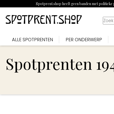
Spotprent.shop heeft geen banden met politieke p
ALLE SPOTPRENTEN
PER ONDERWERP
Spotprenten 19