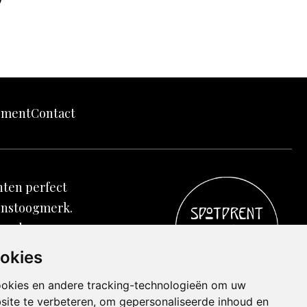
land
echten
tement
Contact
nten perfect
winstoogmerk.
worden
 onze kanjers
ookies
g, dat is pas
ookies en andere tracking-technologieën om uw
site te verbeteren, om gepersonaliseerde inhoud en