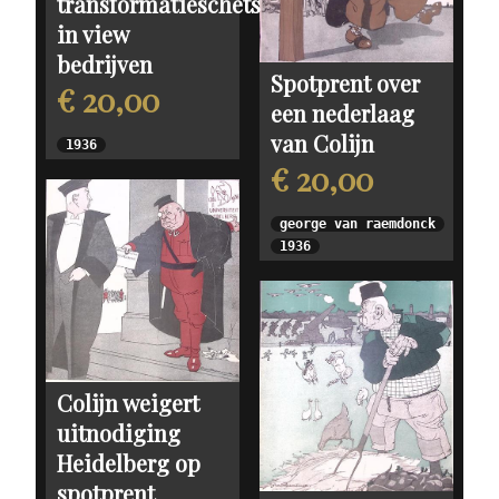
transformatieschets
in view
bedrijven
Spotprent over
€ 20,00
een nederlaag
van Colijn
1936
€ 20,00
george van raemdonck
1936
Colijn weigert
uitnodiging
Heidelberg op
spotprent