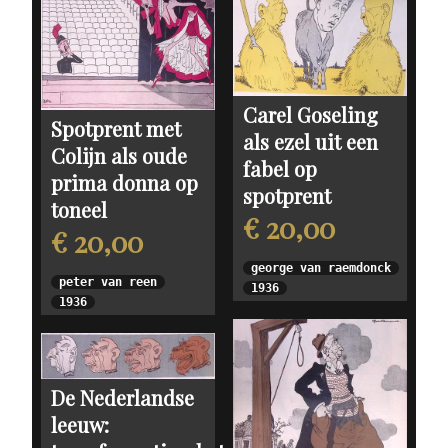
Carel Goseling
Spotprent met
als ezel uit een
Colijn als oude
fabel op
prima donna op
spotprent
toneel
€ 20,00
€ 20,00
george van raemdonck
peter van reen
1936
1936
De Nederlandse
leeuw: