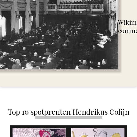
Wikim
comm
Top 10 spotprenten Hendrikus Colijn