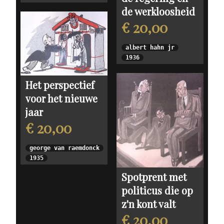
de werkloosheid
€ 20,00
albert hahn jr
1936
Het perspectief
voor het nieuwe
jaar
€ 20,00
george van raemdonck
1935
Spotprent met
politicus die op
z'n kont valt
€ 20,00