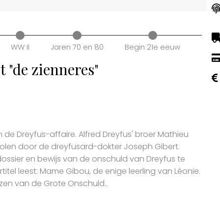
WW II
Jaren 70 en 80
Begin 21e eeuw
t "de zienneres"
 de Dreyfus-affaire. Alfred Dreyfus' broer Mathieu
olen door de dreyfusard-dokter Joseph Gibert.
ssier en bewijs van de onschuld van Dreyfus te
itel leest: Mame Gibou, de enige leerling van Léonie.
zen van de Grote Onschuld..