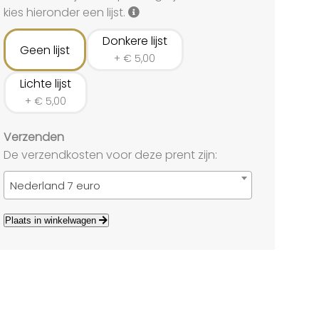
land
kies hieronder een lijst.
echten
Donkere lijst
Geen lijst
+
€
5,00
Lichte lijst
+
€
5,00
Verzenden
De verzendkosten voor deze prent zijn:
Nederland 7 euro
Plaats in winkelwagen