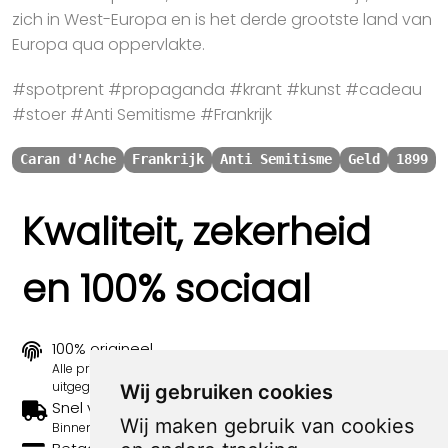
zich in West-Europa en is het derde grootste land van
Europa qua oppervlakte.
#spotprent #propaganda #krant #kunst #cadeau
#stoer #Anti Semitisme #Frankrijk
Caran d'Ache
Frankrijk
Anti Semitisme
Geld
1899
Kwaliteit, zekerheid
en 100% sociaal
100% origineel
Alle prints zijn 100% origineel in de jaren 1910-1920
uitgegeven.
Wij gebruiken cookies
Snel verzonden
Wij maken gebruik van cookies
Binnen 3 werkdagen wordt je print verstuurd.