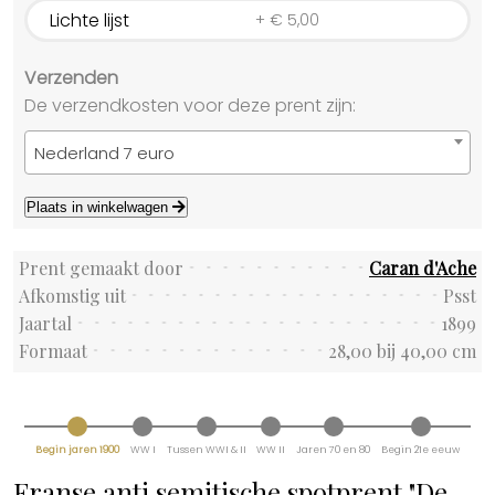
Lichte lijst
+
€
5,00
Verzenden
De verzendkosten voor deze prent zijn:
Nederland 7 euro
Plaats in winkelwagen
Prent gemaakt door
Caran d'Ache
Afkomstig uit
Psst
Jaartal
1899
Formaat
28,00 bij 40,00 cm
Begin jaren 1900
WW I
Tussen WWI & II
WW II
Jaren 70 en 80
Begin 21e eeuw
Franse anti semitische spotprent "De