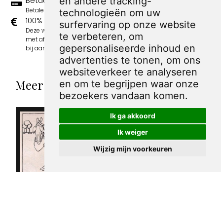
Betaal veilig en eenvoudig
en andere tracking-
Betalen kan met iDeal, Credit Card en Paypal.
technologieën om uw
100% sociaal
surfervaring op onze website
Deze webshop wordt volledig gerund door jongens
te verbeteren, om
met afstand tot de arbeidsmarkt. Je bestelling draagt
gepersonaliseerde inhoud en
bij aan hun welzijn en toekomstplannen!
advertenties te tonen, om ons
websiteverkeer te analyseren
Meer spotprenten van Caran d'Ache
en om te begrijpen waar onze
bezoekers vandaan komen.
Ik ga akkoord
Ik weiger
Wijzig mijn voorkeuren
Franse anti
semitische
spotprent