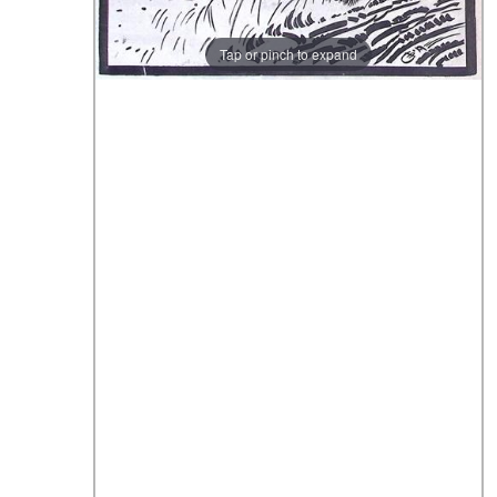
Tap or pinch to expand