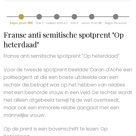
Begin jaren 1900
WW I
Tussen WWI & II
WW II
Jaren 70 en 80
Begin 21e eeuw
Franse anti semitische spotprent "Op
heterdaad"
Franse anti semitische spotprent "Op heterdaad"
Voor de tweede spotprent beeldde Caran d'Ache een
politieagent af die een boete uitdeelde aan een
rechter die betrapt was op het hebben van relaties
met een besnorde vrouw in een veld. De rechter wordt
niet alleen afgebeeld terwijl hij de wet overtreedt,
maar ook een immorele relatie aangaat met een
mannelijke vrouw.
Op de prent is een bovenschrift te lezen: Op