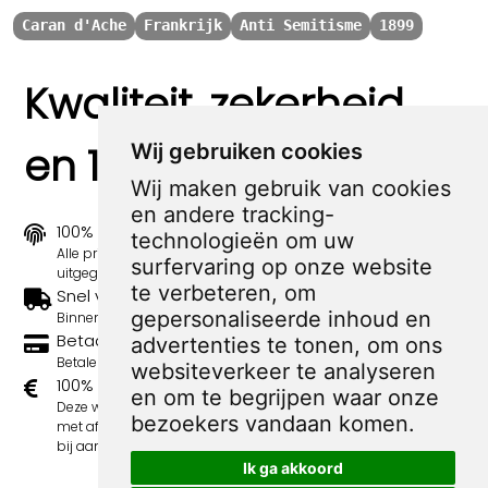
Caran d'Ache
Frankrijk
Anti Semitisme
1899
Kwaliteit, zekerheid
en 100% sociaal
Wij gebruiken cookies
Wij maken gebruik van cookies
en andere tracking-
100% origineel
technologieën om uw
Alle prints zijn 100% origineel in de jaren 1910-1920
surfervaring op onze website
uitgegeven.
te verbeteren, om
Snel verzonden
gepersonaliseerde inhoud en
Binnen 3 werkdagen wordt je print verstuurd.
Betaal veilig en eenvoudig
advertenties te tonen, om ons
Betalen kan met iDeal, Credit Card en Paypal.
websiteverkeer te analyseren
100% sociaal
en om te begrijpen waar onze
Deze webshop wordt volledig gerund door jongens
bezoekers vandaan komen.
met afstand tot de arbeidsmarkt. Je bestelling draagt
bij aan hun welzijn en toekomstplannen!
Ik ga akkoord