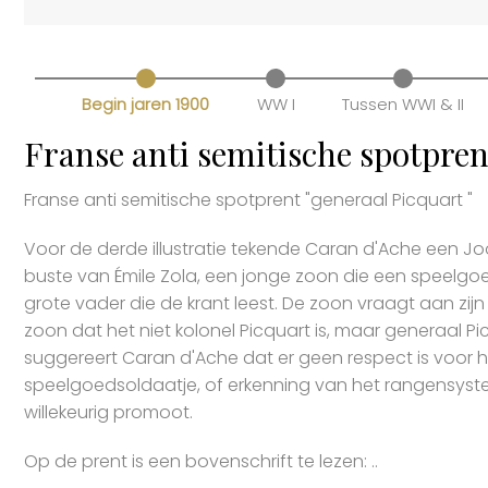
Begin jaren 1900
WW I
Tussen WWI & II
Franse anti semitische spotprent
Franse anti semitische spotprent "generaal Picquart "
Voor de derde illustratie tekende Caran d'Ache een J
buste van Émile Zola, een jonge zoon die een speelgo
grote vader die de krant leest. De zoon vraagt aan zijn 
zoon dat het niet kolonel Picquart is, maar generaal Pic
suggereert Caran d'Ache dat er geen respect is voor het
speelgoedsoldaatje, of erkenning van het rangensysteem,
willekeurig promoot.
Op de prent is een bovenschrift te lezen: ..