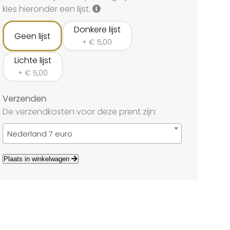
land
kies hieronder een lijst.
echten
Donkere lijst
Geen lijst
+
€
5,00
Lichte lijst
+
€
5,00
Verzenden
De verzendkosten voor deze prent zijn:
Nederland 7 euro
Plaats in winkelwagen