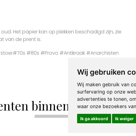
r oud. Het papier kan op plekken beschadigd zijn, zie
t van de prent is.
toer#70s #80s #Provo #Antikraak #Anarchisten
Wij gebruiken c
Wij maken gebruik van c
surfervaring op onze web
advertenties te tonen, o
enten binnen de categori
waar onze bezoekers va
Ik ga akkoord
Ik weiger