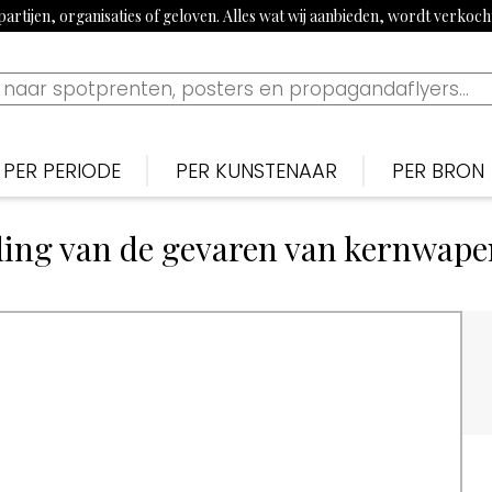
artijen, organisaties of geloven. Alles wat wij aanbieden, wordt verkoc
PER PERIODE
PER KUNSTENAAR
PER BRON
Nederlands
Nederlan
N
Bekijk tijdslijn
ing van de gevaren van kernwapen
1900-1915: Begin 20e eeuw
Piet van der Hem
De Noten
S
1915-1920: Eerste Wereldoorlog
Jan Sluijters
Nieuwe 
B
1920-1939: Aanloop Tweede Wereldoorlog
Willy Sluiter
Vrijheid, 
E
1940-1945: Tweede Wereldoorlog
Tjerk Bottema
Paraat
F
1960s: Propaganda uit China
Jan van Wijk
Uilenspieg
T
1970-1980: Activistisch jaren 70 & 80
George van Raemdonck
Uiltje