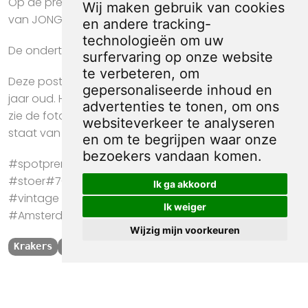
Op de prent is een bovenschrift te lezen: TEGENKRANT
Wij maken gebruik van cookies
van JONGEREN .
en andere tracking-
technologieën om uw
De ondertitel leest: vershijnt tenminste vijfmaal per jaar
surfervaring op onze website
te verbeteren, om
Deze poster is in gebruikte staat en is meer dan 40
gepersonaliseerde inhoud en
jaar oud. Het papier kan op plekken beschadigd zijn,
advertenties te tonen, om ons
zie de foto's voor de details om te zien wat de exacte
websiteverkeer te analyseren
staat van de prent is.
en om te begrijpen waar onze
bezoekers vandaan komen.
#spotprent #propaganda #krant #kunst #cadeau
#stoer#70s #80s #Provo #Antikraak #Anarchisten
Ik ga akkoord
#vintage #poster #krakers #TEGENKRANT
Ik weiger
#Amsterdam #brand
Wijzig mijn voorkeuren
Krakers
TEGENKRANT
Amsterdam
brand
1980
Kwaliteit, zekerheid