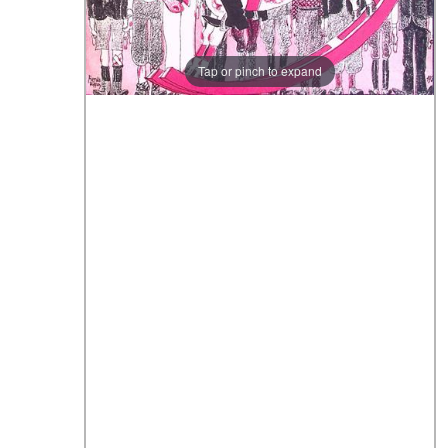
Tap or pinch to expand