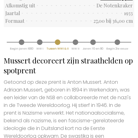
Afkomstig uit
De Notenkraker
Jaartal
1933
Formaat
27,00 bij 36,00 cm
Begin jaren 1900
WW I
Tussen WWI & II
WW II
Jaren 70 en 80
Begin 21e eeuw
Mussert decoreert zijn straathelden op
spotprent
Getoond op deze prent is Anton Mussert. Anton
Adriaan Mussert, geboren in 1894 in Werkendam, was
een leider van de NSB en collaboreerde met de nazi's
in de Tweede Wereldoorlog. Hij stierf in 1946. In de
prent is Nazisme verwerkt. Het nationaalsocialisme,
bekend als nazisme, is een fascisme-gerelateerde
ideologie die in Duitsland kort na de Eerste
Wereldoorlog opkwam. De swastika is een