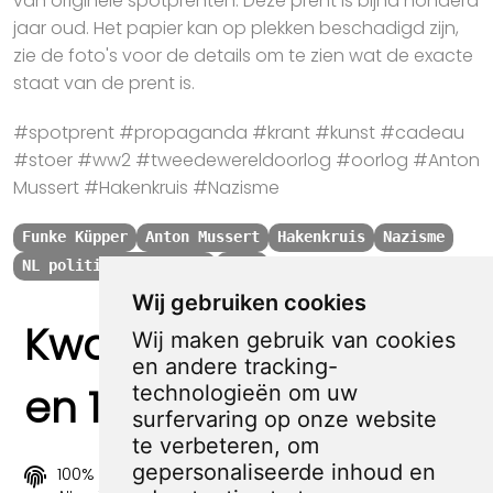
van originele spotprenten. Deze prent is bijna honderd
jaar oud. Het papier kan op plekken beschadigd zijn,
zie de foto's voor de details om te zien wat de exacte
staat van de prent is.
#spotprent #propaganda #krant #kunst #cadeau
#stoer #ww2 #tweedewereldoorlog #oorlog #Anton
Mussert #Hakenkruis #Nazisme
Funke Küpper
Anton Mussert
Hakenkruis
Nazisme
NL politiek voor 1945
1933
Wij gebruiken cookies
Kwaliteit, zekerheid
Wij maken gebruik van cookies
en andere tracking-
en 100% sociaal
technologieën om uw
surfervaring op onze website
te verbeteren, om
gepersonaliseerde inhoud en
100% origineel