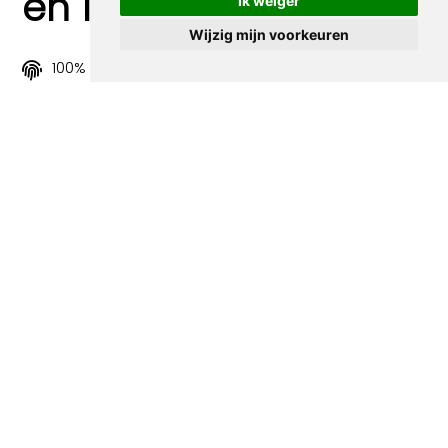
en 100% sociaal
Ik weiger
Wijzig mijn voorkeuren
100% origineel
Alle prints zijn 100% origineel in de jaren 1910-1920
uitgegeven.
Snel verzonden
Binnen 3 werkdagen wordt je print verstuurd.
Betaal veilig en eenvoudig
Betalen kan met iDeal, Credit Card en Paypal.
100% sociaal
Deze webshop wordt volledig gerund door jongens
met afstand tot de arbeidsmarkt. Je bestelling draagt
bij aan hun welzijn en toekomstplannen!
Volgende spotprenten binnen de
categorie Counterculture