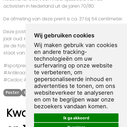
activisten in Nederland uit de jaren 70/80.
De afmeting van deze prent is ca. 37 bij 54 centimeter.
Deze poster is in gebruikte staat en is meer dan 40
Wij gebruiken cookies
jaar oud. Het papier kan op plekken beschadigd zijn,
Wij maken gebruik van cookies
zie de foto's voor de details om te zien wat de exacte
en andere tracking-
staat van de prent is.
technologieën om uw
surfervaring op onze website
#spotprent #propaganda #kunst#70s #80s #Provo
te verbeteren, om
#Antikraak #Anarchisten #vintage #poster #Poster
gepersonaliseerde inhoud en
#Cedoc #Dag van de Arbeid #Arbeiders
advertenties te tonen, om ons
websiteverkeer te analyseren
Poster
Cedoc
Dag van de Arbeid
Arbeiders
en om te begrijpen waar onze
bezoekers vandaan komen.
Kwaliteit, zekerheid
Ik ga akkoord