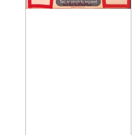
Tap or pinch to expand