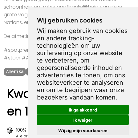
schoonheid en trotse onafhankelijkheid van deze
grote vogel. Boven de vogel staat de tekst: United
Wij gebruiken cookies
Nations, eronder On to victory
Wij maken gebruik van cookies
De afmeting van deze prent is ca. 17 bij 9 centimeter.
en andere tracking-
technologieën om uw
#spotprent #propaganda #krant #kunst #cadeau
surfervaring op onze website
#stoer #Amerika #Postkaart #Victory #Eagle
te verbeteren, om
gepersonaliseerde inhoud en
Amerika
Victory
Eagle
Postkaart
advertenties te tonen, om ons
websiteverkeer te analyseren
Kwaliteit, zekerheid
en om te begrijpen waar onze
bezoekers vandaan komen.
en 100% sociaal
Ik ga akkoord
Ik weiger
100% origineel
Wijzig mijn voorkeuren
Alle prints zijn 100% origineel in de jaren 1910-1920