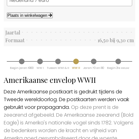
Nederland 7 euro
Plaats in winkelwagen
Jaartal
Formaat
16,50 bij 9,30 cm
Begin jaren 1900
WW I
Tussen WWI & II
WW II
Jaren 70 en 80
Begin 21e eeuw
Amerikaanse envelop WWII
Deze Amerikaanse postkaart is gedrukt tijdens de
Tweede wereldoorlog. De postkaarten werden vaak
gebruikt voor propaganda.
Op deze prent is de
zeearend afgebeeld. De Amerikaanse zeearend (Bold
Eagle) is Amerika's nationale vogel sinds 1782. Volgens
de bedenkers worden de kracht en vrijheid van
Amerika goed gesymboliseerd door de woeste