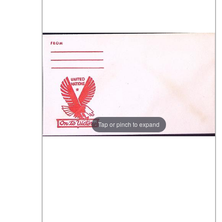
Tap or pinch to expand