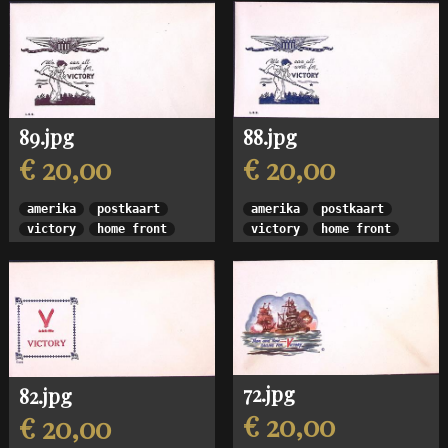
89.jpg
88.jpg
€ 20,00
€ 20,00
amerika
postkaart
amerika
postkaart
victory
home front
victory
home front
72.jpg
82.jpg
€ 20,00
€ 20,00