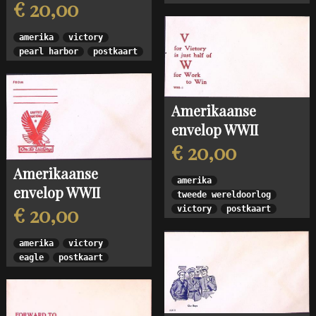
€ 20,00
amerika
victory
pearl harbor
postkaart
Amerikaanse
envelop WWII
€ 20,00
Amerikaanse
amerika
envelop WWII
tweede wereldoorlog
€ 20,00
victory
postkaart
amerika
victory
eagle
postkaart