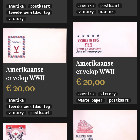
amerika
postkaart
amerika
postkaart
victory
marine
tweede wereldoorlog
victory
Amerikaanse
Amerikaanse
envelop WWII
envelop WWII
€ 20,00
€ 20,00
amerika
victory
amerika
waste paper
postkaart
tweede wereldoorlog
victory
postkaart