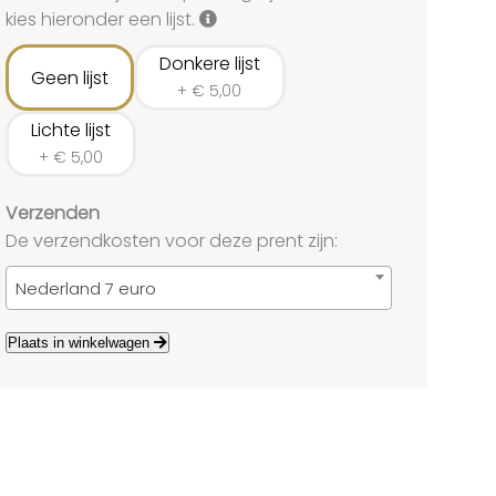
land
kies hieronder een lijst.
echten
Donkere lijst
Geen lijst
+
€
5,00
Lichte lijst
+
€
5,00
Verzenden
De verzendkosten voor deze prent zijn:
Nederland 7 euro
Plaats in winkelwagen