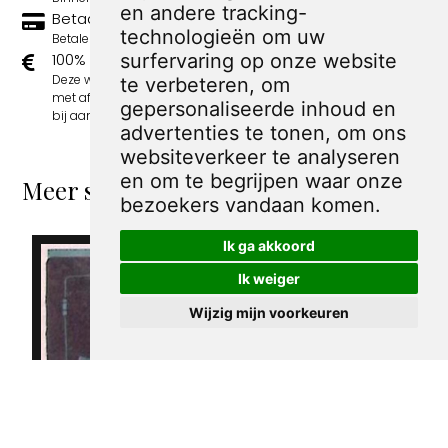
en andere tracking-
Betaal veilig en eenvoudig
technologieën om uw
Betalen kan met iDeal, Credit Card en Paypal.
100% sociaal
surfervaring op onze website
Deze webshop wordt volledig gerund door jongens
te verbeteren, om
met afstand tot de arbeidsmarkt. Je bestelling draagt
gepersonaliseerde inhoud en
bij aan hun welzijn en toekomstplannen!
advertenties te tonen, om ons
websiteverkeer te analyseren
en om te begrijpen waar onze
Meer spotprenten van Peter van Reen
bezoekers vandaan komen.
Ik ga akkoord
Ik weiger
Wijzig mijn voorkeuren