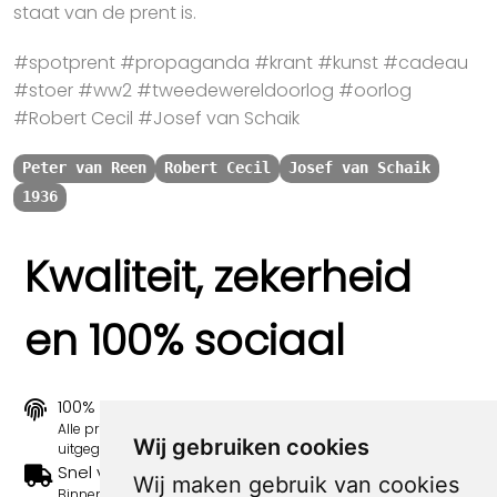
staat van de prent is.
#spotprent #propaganda #krant #kunst #cadeau
#stoer #ww2 #tweedewereldoorlog #oorlog
#Robert Cecil #Josef van Schaik
Peter van Reen
Robert Cecil
Josef van Schaik
1936
Kwaliteit, zekerheid
en 100% sociaal
100% origineel
Alle prints zijn 100% origineel in de jaren 1910-1920
Wij gebruiken cookies
uitgegeven.
Snel verzonden
Wij maken gebruik van cookies
Binnen 3 werkdagen wordt je print verstuurd.