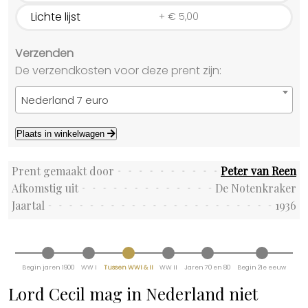
Lichte lijst
+
€
5,00
Verzenden
De verzendkosten voor deze prent zijn:
Nederland 7 euro
Plaats in winkelwagen
Prent gemaakt door
Peter van Reen
Afkomstig uit
De Notenkraker
Jaartal
1936
Begin jaren 1900
WW I
Tussen WWI & II
WW II
Jaren 70 en 80
Begin 21e eeuw
Lord Cecil mag in Nederland niet