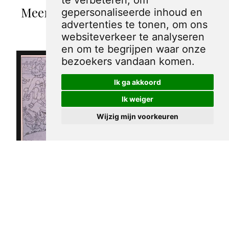
te verbeteren, om
Meer spotprenten van George van
gepersonaliseerde inhoud en
advertenties te tonen, om ons
Raemdonck
websiteverkeer te analyseren
en om te begrijpen waar onze
bezoekers vandaan komen.
Ik ga akkoord
Ik weiger
Wijzig mijn voorkeuren
Spotprent met
verschillende
Spotprent over
Nederlandse
kunstenaars van
politieke
De Notenkraker
partijen
op het strand
afgebeeld in een
€ 15,00
kamer