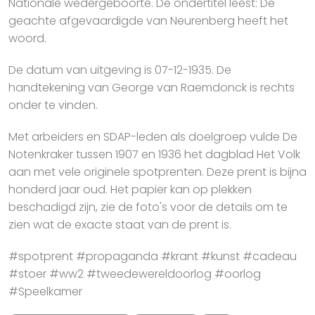
Nationale wedergeboorte. De ondertitel leest: De
geachte afgevaardigde van Neurenberg heeft het
woord.
De datum van uitgeving is 07-12-1935. De
handtekening van George van Raemdonck is rechts
onder te vinden.
Met arbeiders en SDAP-leden als doelgroep vulde De
Notenkraker tussen 1907 en 1936 het dagblad Het Volk
aan met vele originele spotprenten. Deze prent is bijna
honderd jaar oud. Het papier kan op plekken
beschadigd zijn, zie de foto's voor de details om te
zien wat de exacte staat van de prent is.
#spotprent #propaganda #krant #kunst #cadeau
#stoer #ww2 #tweedewereldoorlog #oorlog
#Speelkamer