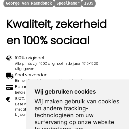
George van Raemdonck
Speelkamer
1935
Kwaliteit, zekerheid
en 100% sociaal
100% origineel
Alle prints zijn 100% origineel in de jaren 1910-1920
uitgegeven.
Snel verzonden
Binnen 3 werkdagen wordt je print verstuurd.
Betaal veilig en eenvoudig
Wij gebruiken cookies
Betalen kan met iDeal, Credit Card en Paypal.
100% sociaal
Wij maken gebruik van cookies
Deze webshop wordt volledig gerund door jongens
en andere tracking-
met afstand tot de arbeidsmarkt. Je bestelling draagt
technologieën om uw
bij aan hun welzijn en toekomstplannen!
surfervaring op onze website