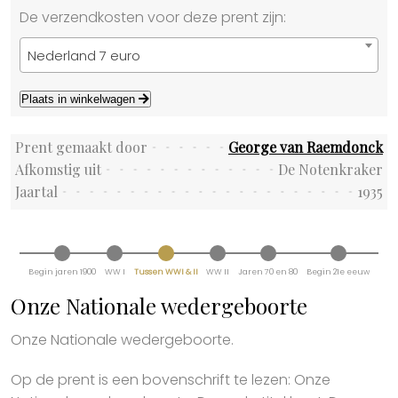
De verzendkosten voor deze prent zijn:
Nederland 7 euro
Plaats in winkelwagen
Prent gemaakt door
George van Raemdonck
Afkomstig uit
De Notenkraker
Jaartal
1935
Begin jaren 1900
WW I
Tussen WWI & II
WW II
Jaren 70 en 80
Begin 21e eeuw
Onze Nationale wedergeboorte
Onze Nationale wedergeboorte.
Op de prent is een bovenschrift te lezen: Onze