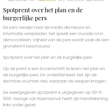
Begin jaren 1900
WW I
Tussen WWI & II
WW II
Jaren 70 en 80
Begin 21e eeuw
Spotprent over het plan en de
burgerlijke pers
De pers verwijst naar de media die nieuws en
informatie verspreiden. Het speelt een cruciale rol in
democratieën. Vrijheid van de pers wordt vaak als een
grondrecht beschouwd.
Spotprent over het plan en de burgerlijke pers.
Op de prent is een bovenschrift te lezen: Het plan en
de burgerlijke pers. De ondertitel leest: Het zijn de
slechtste vruchten niet, waaraan de wespen knagen..
De weergegeven spotprent is uitgegeven op 09-11-
1935. George van Raemdonck heeft zijn handtekening
links onder gezet.