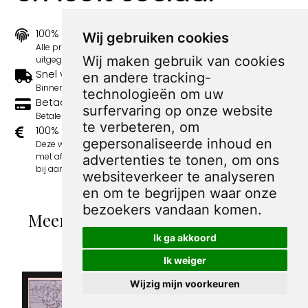
100% origineel
Wij gebruiken cookies
Alle prints zijn 100% origineel in de jaren 1910-1920
Wij maken gebruik van cookies
uitgegeven.
Snel verzonden
en andere tracking-
Binnen 3 werkdagen wordt je print verstuurd.
technologieën om uw
Betaal veilig en eenvoudig
surfervaring op onze website
Betalen kan met iDeal, Credit Card en Paypal.
te verbeteren, om
100% sociaal
gepersonaliseerde inhoud en
Deze webshop wordt volledig gerund door jongens
met afstand tot de arbeidsmarkt. Je bestelling draagt
advertenties te tonen, om ons
bij aan hun welzijn en toekomstplannen!
websiteverkeer te analyseren
en om te begrijpen waar onze
bezoekers vandaan komen.
Meer spotprenten van George van
Raemdonck
Ik ga akkoord
Ik weiger
Wijzig mijn voorkeuren