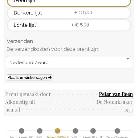
Geen lijst
Donkere lijst
+
€
5,00
Lichte lijst
+
€
5,00
Verzenden
De verzendkosten voor deze prent zijn:
Nederland 7 euro
Plaats in winkelwagen
Prent gemaakt door
Peter van Reen
Afkomstig uit
De Notenkraker
Jaartal
1935
Begin jaren 1900
WW I
Tussen WWI & II
WW II
Jaren 70 en 80
Begin 21e eeuw