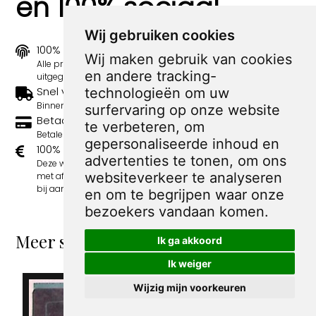
en 100% sociaal
Wij gebruiken cookies
100% origineel
Wij maken gebruik van cookies
Alle prints zijn 100% origineel in de jaren 1910-1920
en andere tracking-
uitgegeven.
Snel verzonden
technologieën om uw
Binnen 3 werkdagen wordt je print verstuurd.
surfervaring op onze website
Betaal veilig en eenvoudig
te verbeteren, om
Betalen kan met iDeal, Credit Card en Paypal.
gepersonaliseerde inhoud en
100% sociaal
advertenties te tonen, om ons
Deze webshop wordt volledig gerund door jongens
websiteverkeer te analyseren
met afstand tot de arbeidsmarkt. Je bestelling draagt
bij aan hun welzijn en toekomstplannen!
en om te begrijpen waar onze
bezoekers vandaan komen.
Meer spotprenten van Peter van Reen
Ik ga akkoord
Ik weiger
Wijzig mijn voorkeuren