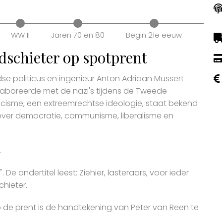
WW II
Jaren 70 en 80
Begin 21e eeuw
ldschieter op spotprent
se politicus en ingenieur Anton Adriaan Mussert
llaboreerde met de nazi's tijdens de Tweede
scisme, een extreemrechtse ideologie, staat bekend
nover democratie, communisme, liberalisme en
.
 De ondertitel leest: Ziehier, lasteraars, voor ieder
hieter.
 de prent is de handtekening van Peter van Reen te