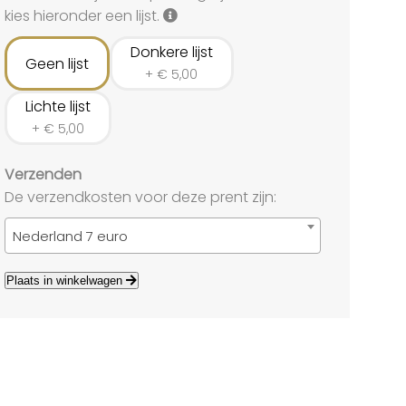
land
kies hieronder een lijst.
echten
Donkere lijst
Geen lijst
+
€
5,00
Lichte lijst
+
€
5,00
Verzenden
De verzendkosten voor deze prent zijn:
Nederland 7 euro
Plaats in winkelwagen