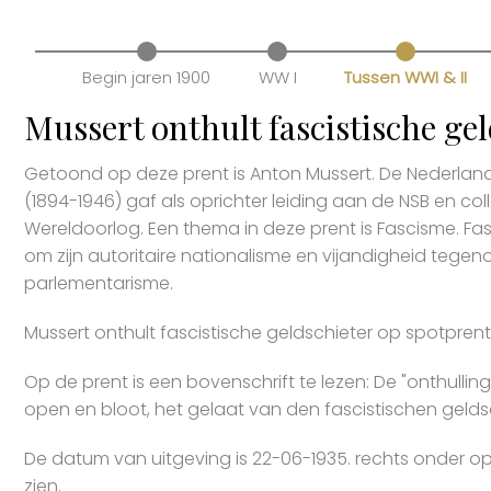
Begin jaren 1900
WW I
Tussen WWI & II
Mussert onthult fascistische ge
Getoond op deze prent is Anton Mussert. De Nederland
(1894-1946) gaf als oprichter leiding aan de NSB en co
Wereldoorlog. Een thema in deze prent is Fascisme. Fa
om zijn autoritaire nationalisme en vijandigheid tege
parlementarisme.
Mussert onthult fascistische geldschieter op spotprent
Op de prent is een bovenschrift te lezen: De "onthulling".
open en bloot, het gelaat van den fascistischen geldsc
De datum van uitgeving is 22-06-1935. rechts onder op
zien.