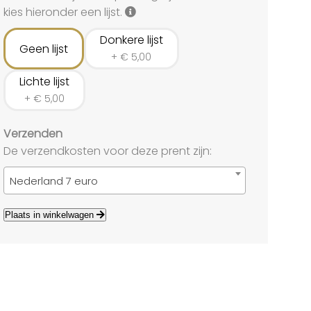
land
kies hieronder een lijst.
echten
Donkere lijst
Geen lijst
+
€
5,00
Lichte lijst
+
€
5,00
Verzenden
De verzendkosten voor deze prent zijn:
Nederland 7 euro
Plaats in winkelwagen