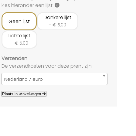
land
kies hieronder een lijst.
echten
Donkere lijst
Geen lijst
+
€
5,00
Lichte lijst
+
€
5,00
Verzenden
De verzendkosten voor deze prent zijn:
Nederland 7 euro
Plaats in winkelwagen