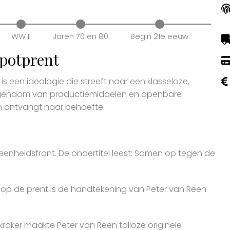
WW II
Jaren 70 en 80
Begin 21e eeuw
spotprent
 een ideologie die streeft naar een klasseloze,
eigendom van productiemiddelen en openbare
n ontvangt naar behoefte.
 eenheidsfront. De ondertitel leest: Samen op tegen de
 op de prent is de handtekening van Peter van Reen
kraker maakte Peter van Reen talloze originele