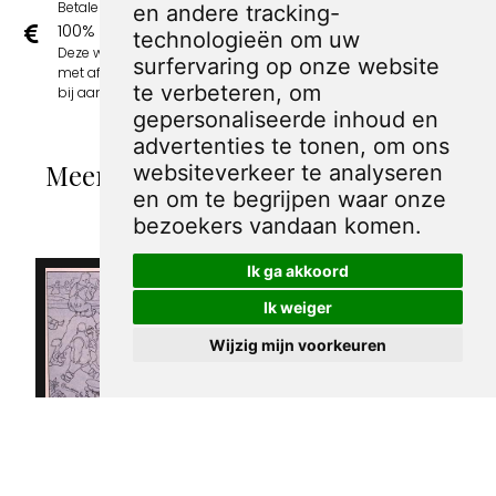
Betalen kan met iDeal, Credit Card en Paypal.
en andere tracking-
100% sociaal
technologieën om uw
Deze webshop wordt volledig gerund door jongens
surfervaring op onze website
met afstand tot de arbeidsmarkt. Je bestelling draagt
te verbeteren, om
bij aan hun welzijn en toekomstplannen!
gepersonaliseerde inhoud en
advertenties te tonen, om ons
Meer spotprenten van George van
websiteverkeer te analyseren
en om te begrijpen waar onze
Raemdonck
bezoekers vandaan komen.
Ik ga akkoord
Ik weiger
Wijzig mijn voorkeuren
Spotprent met
verschillende
Spotprent over