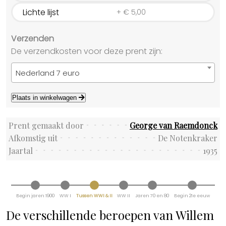
Lichte lijst
+
€
5,00
Verzenden
De verzendkosten voor deze prent zijn:
Nederland 7 euro
Plaats in winkelwagen
Prent gemaakt door
George van Raemdonck
Afkomstig uit
De Notenkraker
Jaartal
1935
Begin jaren 1900
WW I
Tussen WWI & II
WW II
Jaren 70 en 80
Begin 21e eeuw
De verschillende beroepen van Willem