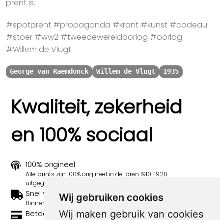
prent is.
#spotprent #propaganda #krant #kunst #cadeau
#stoer #ww2 #tweedewereldoorlog #oorlog
#Willem de Vlugt
George van Raemdonck
Willem de Vlugt
1935
Kwaliteit, zekerheid
en 100% sociaal
100% origineel
Alle prints zijn 100% origineel in de jaren 1910-1920
uitgegeven.
Snel verzonden
Wij gebruiken cookies
Binnen 3 werkdagen wordt je print verstuurd.
Betaal veilig en eenvoudig
Wij maken gebruik van cookies