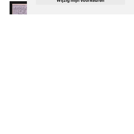
Wijzig mijn voorkeuren
Spotprent met
verschillende
Spotprent over
Nederlandse
kunstenaars van
politieke
De Notenkraker
partijen
op het strand
afgebeeld in een
€ 15,00
kamer
george van raemdonck
€ 15,00
1933
george van raemdonck
1933