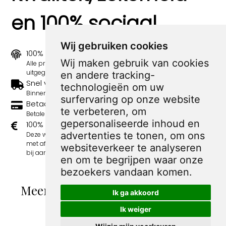
en 100% sociaal
Wij gebruiken cookies
100% origineel
Wij maken gebruik van cookies
Alle prints zijn 100% origineel in de jaren 1910-1920
uitgegeven.
en andere tracking-
Snel verzonden
technologieën om uw
Binnen 3 werkdagen wordt je print verstuurd.
surfervaring op onze website
Betaal veilig en eenvoudig
te verbeteren, om
Betalen kan met iDeal, Credit Card en Paypal.
gepersonaliseerde inhoud en
100% sociaal
advertenties te tonen, om ons
Deze webshop wordt volledig gerund door jongens
met afstand tot de arbeidsmarkt. Je bestelling draagt
websiteverkeer te analyseren
bij aan hun welzijn en toekomstplannen!
en om te begrijpen waar onze
bezoekers vandaan komen.
Meer spotprenten van George van
Ik ga akkoord
Raemdonck
Ik weiger