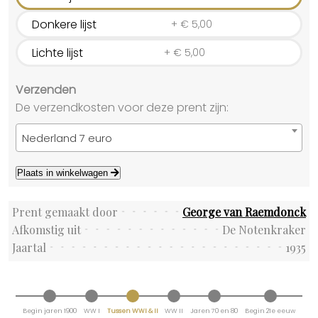
Donkere lijst
+
€
5,00
Lichte lijst
+
€
5,00
Verzenden
De verzendkosten voor deze prent zijn:
Nederland 7 euro
Plaats in winkelwagen
Prent gemaakt door
George van Raemdonck
Afkomstig uit
De Notenkraker
Jaartal
1935
Begin jaren 1900
WW I
Tussen WWI & II
WW II
Jaren 70 en 80
Begin 21e eeuw