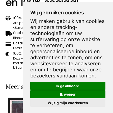
en 100% sociaal
Wij gebruiken cookies
100% origineel
Wij maken gebruik van cookies
Alle prints zijn 100% origineel in de jaren 1910-1920
en andere tracking-
uitgegeven.
Snel verzonden
technologieën om uw
Binnen 3 werkdagen wordt je print verstuurd.
surfervaring op onze website
Betaal veilig en eenvoudig
te verbeteren, om
Betalen kan met iDeal, Credit Card en Paypal.
gepersonaliseerde inhoud en
100% sociaal
advertenties te tonen, om ons
Deze webshop wordt volledig gerund door jongens
websiteverkeer te analyseren
met afstand tot de arbeidsmarkt. Je bestelling draagt
bij aan hun welzijn en toekomstplannen!
en om te begrijpen waar onze
bezoekers vandaan komen.
Meer spotprenten van Peter van Reen
Ik ga akkoord
Ik weiger
Wijzig mijn voorkeuren