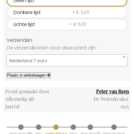
Geen lijst
Donkere lijst
+
€
5,00
Lichte lijst
+
€
5,00
Verzenden
De verzendkosten voor deze prent zijn:
Nederland 7 euro
Plaats in winkelwagen
Prent gemaakt door
Peter van Reen
Afkomstig uit
De Notenkraker
Jaartal
1935
Begin jaren 1900
WW I
Tussen WWI & II
WW II
Jaren 70 en 80
Begin 21e eeuw